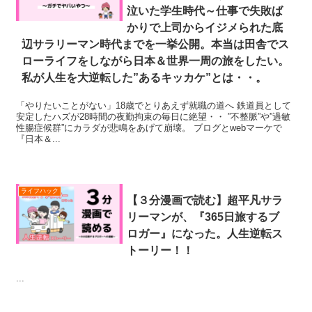
泣いた学生時代～仕事で失敗ば
かりで上司からイジメられた底
辺サラリーマン時代までを一挙公開。本当は田舎でス
ローライフをしながら日本＆世界一周の旅をしたい。
私が人生を大逆転した”あるキッカケ”とは・・。
「やりたいことがない」18歳でとりあえず就職の道へ 鉄道員として
安定したハズが28時間の夜勤拘束の毎日に絶望・・ ”不整脈”や”過敏
性腸症候群”にカラダが悲鳴をあげて崩壊。 ブログとwebマーケで
『日本＆...
ライフハック
【３分漫画で読む】超平凡サラ
リーマンが、『365日旅するブ
ロガー』になった。人生逆転ス
トーリー！！
...