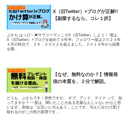
ライフハック
X（旧Twitter）×ブログが正解!!
【副業するなら、コレ１択】
ぷさち はっぴ～💓サラリーマンこそX（旧Twitter）しよう！ 僕は、
X（旧Twitter）×ブログを始めて４年半。フォロワー様は２０２４年
４月の時点で、２６，０００人を超えました。２０１９年から副業
を開...
ライフハック
【なぜ、無料なのか？】情報発
信の本質を、２分で解説。
どうも、ぷさちです！突然ですが、 ギブ、アンド、テイク って、知
ってますか？ 一度は、聞いたことがある言葉なんじゃないかなと思
います。意味は「お互いに与えあう」ことです。与えた分だけ受け
取れるのがこの世の原理です...