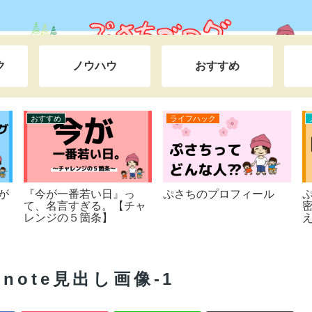
ク
ノウハウ
おすすめ
ライフハック
ライフハック
生へ。
教え子の実績紹介【収益
『なぜ』X（旧Twitter）
」は始
化の報告】
をガチったのか？【本当
２ndキ
の理由とは】
ote見出し画像-1