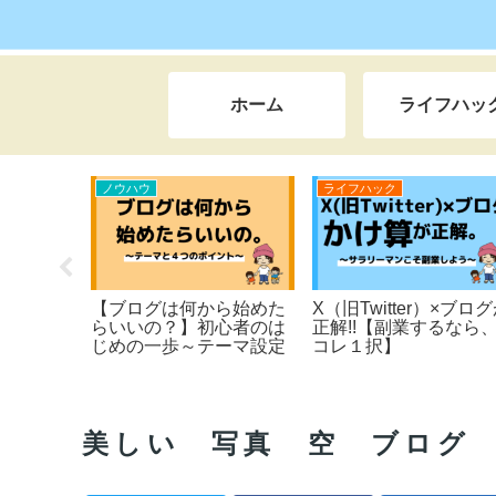
ホーム
ライフハッ
おすすめ
ライフハック
益化の『秘
【webで０→１を作りた
ふらっと旅する人
。【本当は教
い人へ】僕のコンサル理
３０代から「幸せ
】
念/相談窓口はこちら
まる。【ぷさちの
ャリア】
美しい 写真 空 ブログ n