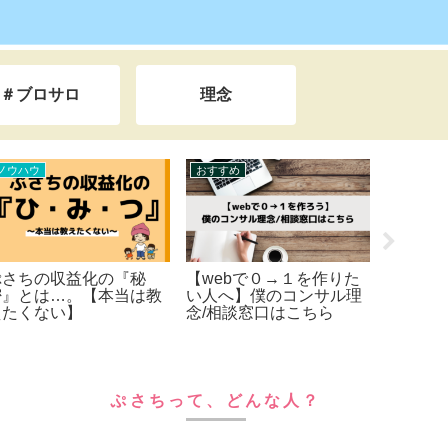
＃ブロサロ
理念
ライフハック
ノウハウ
ラ
【とても恥ずかしい35年
【豪華３つの動画をプレ
【
間の告白】友達となじめ
ゼント！】サルでも月５
凡
ず教室の隅で泣いた学生
万円めざせる。～ブログ
『
時代～仕事で失敗ばかり
の稼ぎ方を徹底解説～
ー
で上司からイジメられた
ス
底辺サラリーマン時代ま
でを一挙公開。本当は田
舎でスローライフをしな
ぷさちって、どんな人？
がら日本＆世界一周の旅
をしたい。私が人生を大