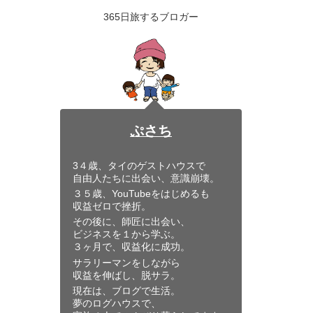
逆転した”あるキッカ
ケ”とは・・。
365日旅するブロガー
ぷさち
3４歳、タイのゲストハウスで
自由人たちに出会い、意識崩壊。
３５歳、YouTubeをはじめるも
収益ゼロで挫折。
その後に、師匠に出会い、
ビジネスを１から学ぶ。
３ヶ月で、収益化に成功。
サラリーマンをしながら
収益を伸ばし、脱サラ。
現在は、ブログで生活。
夢のログハウスで、