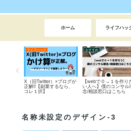
ホーム
ライフハッ
ライフハック
ノウハウ
【収益
『なぜ』X（旧Twitter）
【豪華３つの動画をプレ
をガチったのか？【本当
ゼント！】サルでも月５
の理由とは】
万円めざせる。～ブログ
の稼ぎ方を徹底解説～
名称未設定のデザイン-3