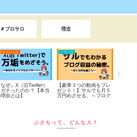
＃ブロサロ
理念
ハウ
ライフハック
ライフハック
ちの収益化の『秘
【３分漫画で読む】超平
【とても恥
とは…。【本当は教
凡サラリーマンが、
間の告白】
くない】
『365日旅するブロガ
ず教室の隅
ー』になった。人生逆転
時代～仕事
ストーリー！！
で上司から
底辺サラリ
でを一挙公
舎でスロー
ぷさちって、どんな人？
がら日本＆
をしたい。