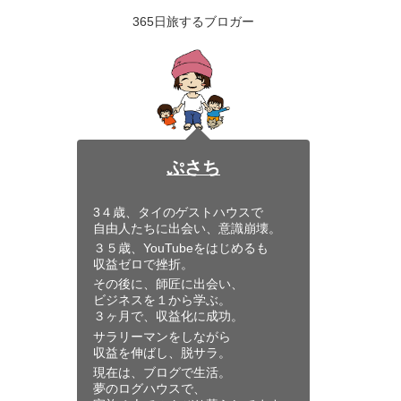
逆転した”
ケ”とは・
365日旅するブロガー
ぷさち
3４歳、タイのゲストハウスで
自由人たちに出会い、意識崩壊。
３５歳、YouTubeをはじめるも
収益ゼロで挫折。
その後に、師匠に出会い、
ビジネスを１から学ぶ。
３ヶ月で、収益化に成功。
サラリーマンをしながら
収益を伸ばし、脱サラ。
現在は、ブログで生活。
夢のログハウスで、