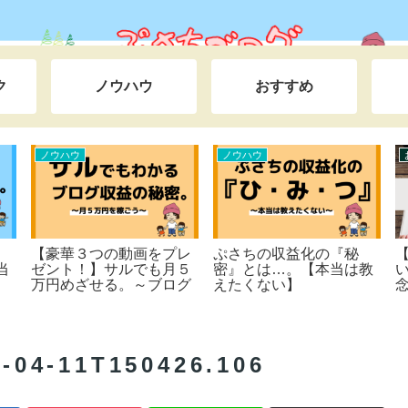
ク
ノウハウ
おすすめ
ライフハック
ライフハック
ら始めた
【とても恥ずかしい35年
ぷさちのプロフィール
心者のは
間の告白】友達となじめ
ーマ設定
ず教室の隅で泣いた学生
付き～
時代～仕事で失敗ばかり
で上司からイジメられた
底辺サラリーマン時代ま
でを一挙公開。本当は田
4-11T150426.106
舎でスローライフをしな
がら日本＆世界一周の旅
をしたい。私が人生を大