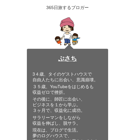
365日旅するブロガー
ぷさち
3４歳、タイのゲストハウスで
自由人たちに出会い、意識崩壊。
３５歳、YouTubeをはじめるも
収益ゼロで挫折。
その後に、師匠に出会い、
ビジネスを１から学ぶ。
３ヶ月で、収益化に成功。
サラリーマンをしながら
収益を伸ばし、脱サラ。
現在は、ブログで生活。
夢のログハウスで、