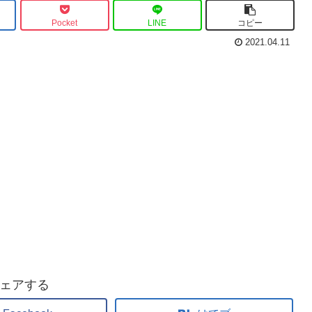
逆転した”あるキッカ
ケ”とは・・。
Pocket
LINE
コピー
2021.04.11
ェアする