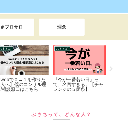
＃ブロサロ
理念
ライフハック
ライフハック
ラ
X（旧Twitter）×ブログが
教え子の実績紹介【収益
ふ
正解!!【副業するなら、
化の報告】
３
コレ１択】
ま
ャ
ぷさちって、どんな人？