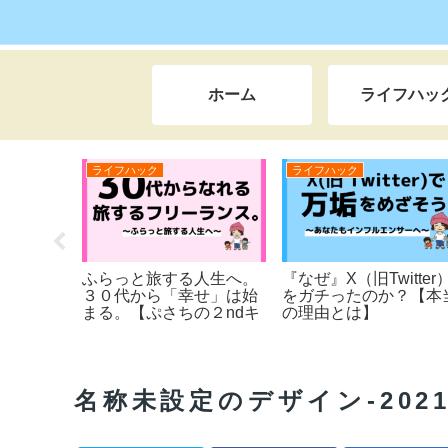
ホーム
ライフハッ
ライフハック
ノウハウ
番若い日』っ
【３分漫画で読む】超平
【ブログは何か
すぎる。【チャ
凡サラリーマンが、
らいいの？】初
５箇条】
『365日旅するブロガ
じめの一歩～テ
ー』になった。人生逆転
シートのおまけ
ストーリー！！
名称未設定のデザイン-2021-0