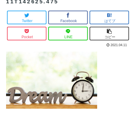
11T142625.475
Twitter
Facebook
はてブ
Pocket
LINE
コピー
2021.04.11