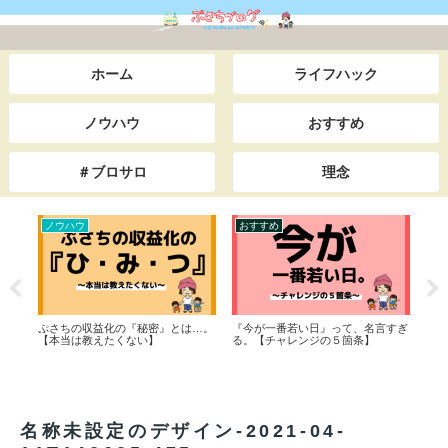
ホーム
ライフハック
ノウハウ
おすすめ
＃ブロサロ
理念
ノウハウ
おすすめ
ノ
】僕
ぷさちの収益化の『秘密』とは…。
『今が一番若い日』って、名言すぎ
【ブ
ちら
【本当は教えたくない】
る。【チャレンジの５箇条】
の？
マ設
名称未設定のデザイン-2021-04-