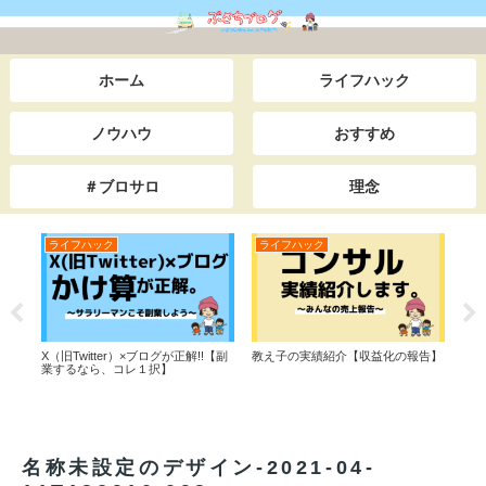
ホーム
ライフハック
ノウハウ
おすすめ
＃ブロサロ
理念
ライフハック
ライフハック
ノ
】僕
X（旧Twitter）×ブログが正解!!【副
教え子の実績紹介【収益化の報告】
【ブ
ちら
業するなら、コレ１択】
の？
マ設
名称未設定のデザイン-2021-04-