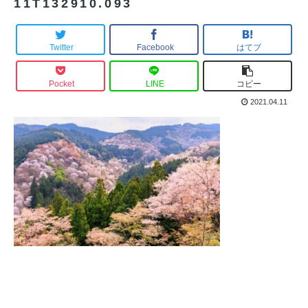
11T132910.093
Twitter
Facebook
はてブ
Pocket
LINE
コピー
2021.04.11