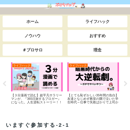
ホーム
ライフハック
ノウハウ
おすすめ
＃ブロサロ
理念
ライフハック
ライフハック
ラ
から
【３分漫画で読む】超平凡サラリー
【とても恥ずかしい35年間の告白】
ぷさ
nd
マンが、『365日旅するブロガー』
友達となじめず教室の隅で泣いた学
になった。人生逆転ストーリー！！
生時代～仕事で失敗ばかりで上司か
らイジメられた底辺サラリーマン時
代までを一挙公開。本当は田舎でス
ローライフをしながら日本＆世界一
周の旅をしたい。私が人生を大逆転
した”あるキッカケ”とは・・。
いますぐ参加する-2-1