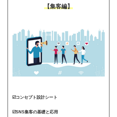
【集客編】
☑️コンセプト設計シート
☑️SNS集客の基礎と応用