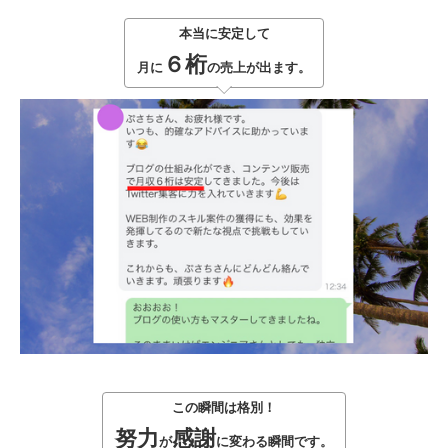
本当に安定して
６桁
月に
の売上が出ます。
この瞬間は格別！
努力
感謝
が
に変わる瞬間です。