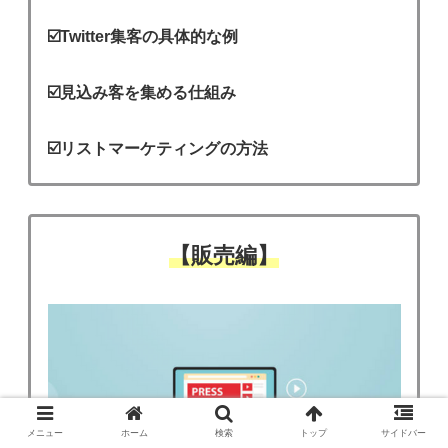
☑️Twitter集客の具体的な例
☑️見込み客を集める仕組み
☑️リストマーケティングの方法
【販売編】
メニュー
ホーム
検索
トップ
サイドバー