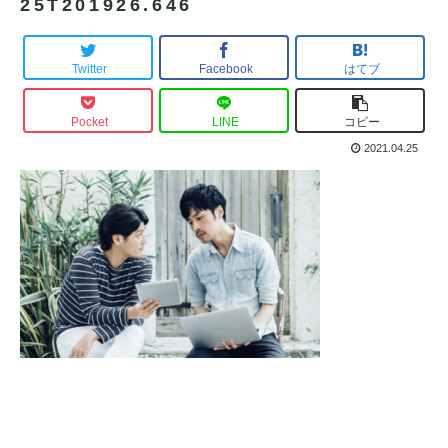
25T201926.646
Twitter
Facebook
はてブ
Pocket
LINE
コピー
2021.04.25