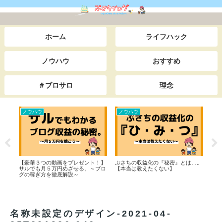
ホーム
ライフハック
ノウハウ
おすすめ
＃ブロサロ
理念
ノウハウ
ノウハウ
おす
告】
【豪華３つの動画をプレゼント！】
ぷさちの収益化の『秘密』とは…。
『今
サルでも月５万円めざせる。～ブロ
【本当は教えたくない】
る。
グの稼ぎ方を徹底解説～
名称未設定のデザイン-2021-04-