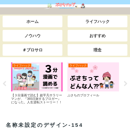
ホーム
ライフハック
ノウハウ
おすすめ
＃ブロサロ
理念
ライフハック
ライフハック
お
白】
【３分漫画で読む】超平凡サラリー
ぷさちのプロフィール
【w
た学
マンが、『365日旅するブロガー』
のコ
司か
になった。人生逆転ストーリー！！
ン時
でス
界一
逆転
名称未設定のデザイン-154