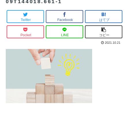
09T144018.661-1
Twitter
Facebook
はてブ
Pocket
LINE
コピー
2021.10.21