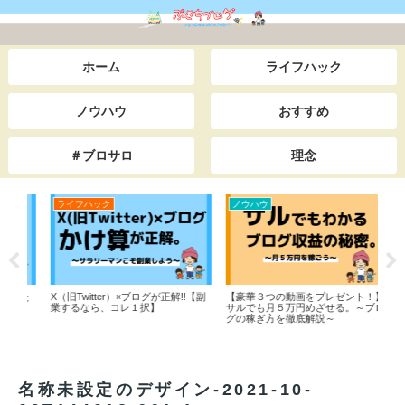
ホーム
ライフハック
ノウハウ
おすすめ
＃ブロサロ
理念
ライフハック
ノウハウ
ラ
った
X（旧Twitter）×ブログが正解!!【副
【豪華３つの動画をプレゼント！】
【と
業するなら、コレ１択】
サルでも月５万円めざせる。～ブロ
友達
グの稼ぎ方を徹底解説～
生時
らイ
代ま
ロー
周の
した
名称未設定のデザイン-2021-10-