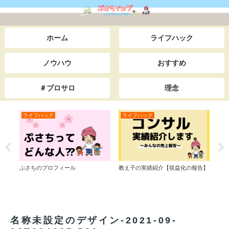
ホーム
ライフハック
ノウハウ
おすすめ
＃ブロサロ
理念
ック
ライフハック
ライフハック
プロフィール
教え子の実績紹介【収益化の報告】
【３分漫画で読む】
マンが、『365日旅
になった。人生逆転
名称未設定のデザイン-2021-09-