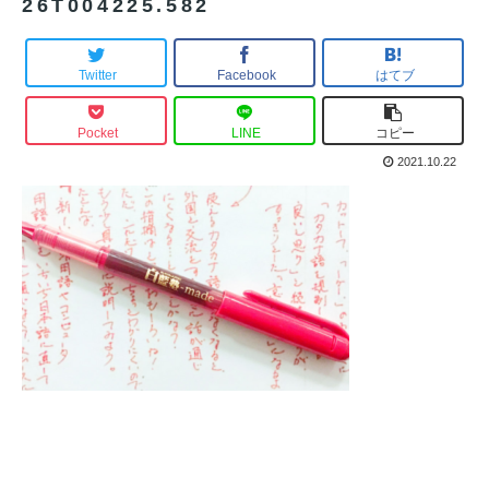
26T004225.582
Twitter
Facebook
はてブ
Pocket
LINE
コピー
2021.10.22