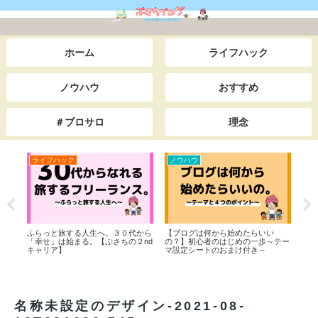
ホーム
ライフハック
ノウハウ
おすすめ
＃ブロサロ
理念
ライフハック
ノウハウ
ノ
白】
ふらっと旅する人生へ。３０代から
【ブログは何から始めたらいい
ぷさ
た学
「幸せ」は始まる。【ぷさちの２nd
の？】初心者のはじめの一歩～テー
【本
司か
キャリア】
マ設定シートのおまけ付き～
ン時
でス
界一
逆転
名称未設定のデザイン-2021-08-