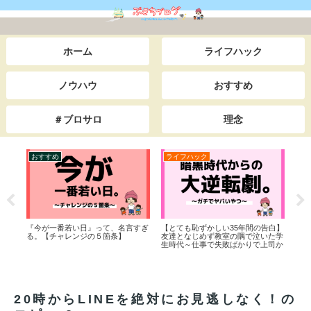
ホーム
ライフハック
ノウハウ
おすすめ
＃ブロサロ
理念
おすすめ
ライフハック
ラ
『今が一番若い日』って、名言すぎ
【とても恥ずかしい35年間の告白】
教え
る。【チャレンジの５箇条】
友達となじめず教室の隅で泣いた学
生時代～仕事で失敗ばかりで上司か
らイジメられた底辺サラリーマン時
代までを一挙公開。本当は田舎でス
ローライフをしながら日本＆世界一
周の旅をしたい。私が人生を大逆転
した”あるキッカケ”とは・・。
20時からLINEを絶対にお見逃しなく！の