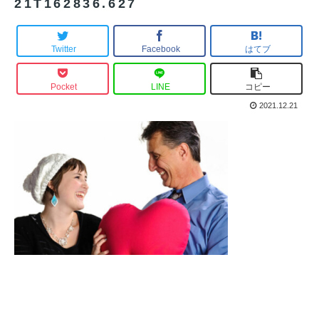
21T162836.627
Twitter
Facebook
はてブ
Pocket
LINE
コピー
2021.12.21