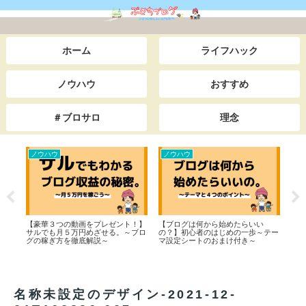
ホーム
ライフハック
ノウハウ
おすすめ
＃ブロサロ
理念
ノウハウ
ノウハウ
ラ
白】
【豪華３つの動画をプレゼント！】
【ブログは何から始めたらいい
X（
た学
サルでも月５万円めざせる。～ブロ
の？】初心者のはじめの一歩～テー
業す
司か
グの稼ぎ方を徹底解説～
マ設定シートのおまけ付き～
ン時
でス
界一
逆転
名称未設定のデザイン-2021-12-