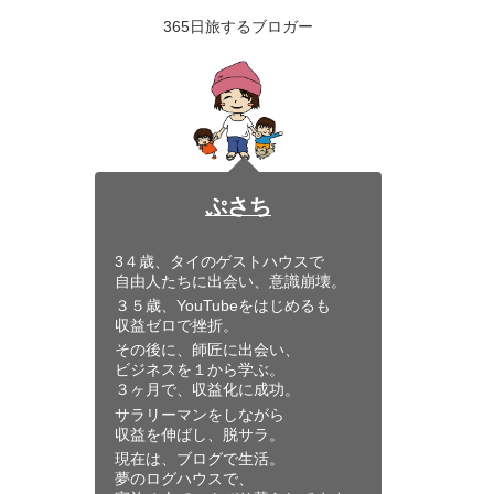
365日旅するブロガー
ぷさち
3４歳、タイのゲストハウスで
自由人たちに出会い、意識崩壊。
３５歳、YouTubeをはじめるも
収益ゼロで挫折。
その後に、師匠に出会い、
ビジネスを１から学ぶ。
３ヶ月で、収益化に成功。
サラリーマンをしながら
収益を伸ばし、脱サラ。
現在は、ブログで生活。
夢のログハウスで、