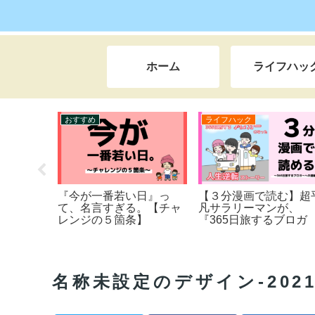
ホーム
ライフハッ
ハック
ノウハウ
ライフハック
も恥ずかしい35年
ぷさちの収益化の『秘
『なぜ』X（旧T
告白】友達となじめ
密』とは…。【本当は教
をガチった
室の隅で泣いた学生
えたくない】
の理由とは
～仕事で失敗ばかり
司からイジメられた
サラリーマン時代ま
一挙公開。本当は田
名称未設定のデザイン-2021-1
スローライフをしな
日本＆世界一周の旅
たい。私が人生を大