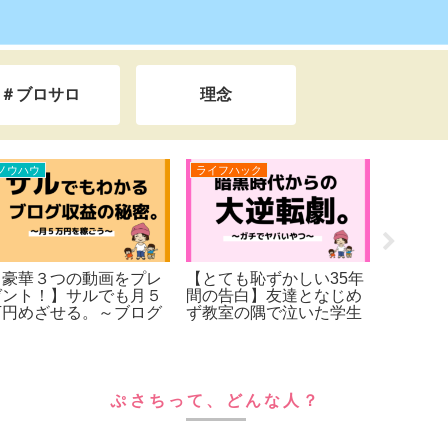
＃ブロサロ
理念
ライフハック
おすすめ
ブログが
ふらっと旅する人生へ。
【webで０→１を作りた
ら、
３０代から「幸せ」は始
い人へ】僕のコンサル理
まる。【ぷさちの２ndキ
念/相談窓口はこちら
ャリア】
ぷさちって、どんな人？