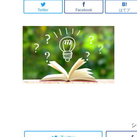
た”あるキッカ
は・・。
Twitter
Facebook
はてブ
シ