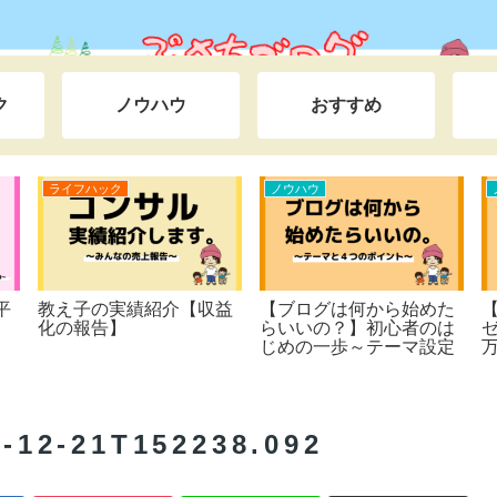
ク
ノウハウ
おすすめ
ライフハック
ライフハック
witter）
ぷさちのプロフィール
X（旧Twitter）×
のか？【本当
正解!!【副業するな
】
コレ１択】
2-21T152238.092