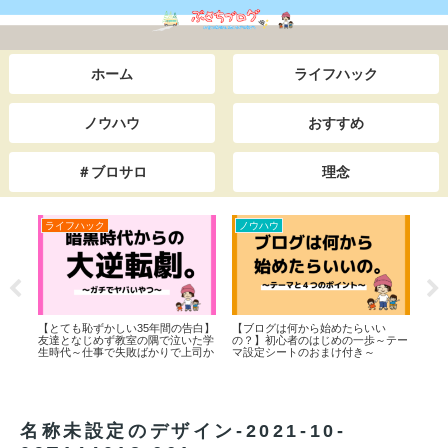
ホーム
ライフハック
ノウハウ
おすすめ
＃ブロサロ
理念
ライフハック
ノウハウ
ラ
リー
【とても恥ずかしい35年間の告白】
【ブログは何から始めたらいい
X（
ー』
友達となじめず教室の隅で泣いた学
の？】初心者のはじめの一歩～テー
業す
！！
生時代～仕事で失敗ばかりで上司か
マ設定シートのおまけ付き～
らイジメられた底辺サラリーマン時
代までを一挙公開。本当は田舎でス
ローライフをしながら日本＆世界一
周の旅をしたい。私が人生を大逆転
した”あるキッカケ”とは・・。
名称未設定のデザイン-2021-10-