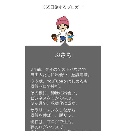
365日旅するブロガー
ぷさち
3４歳、タイのゲストハウスで
自由人たちに出会い、意識崩壊。
３５歳、YouTubeをはじめるも
収益ゼロで挫折。
その後に、師匠に出会い、
ビジネスを１から学ぶ。
３ヶ月で、収益化に成功。
サラリーマンをしながら
収益を伸ばし、脱サラ。
現在は、ブログで生活。
夢のログハウスで、