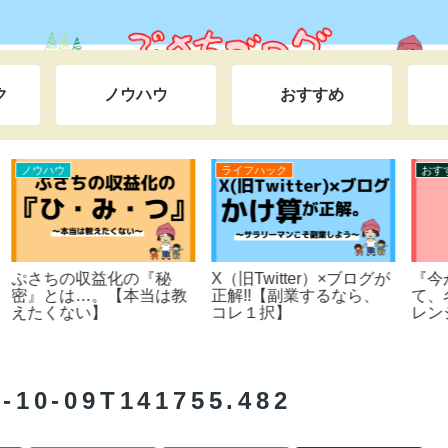
ク
ノウハウ
おすすめ
ライフハック
ライフハック
）
教え子の実績紹介【収益
ぷさちのプロフィール
当
化の報告】
0-09T141755.482