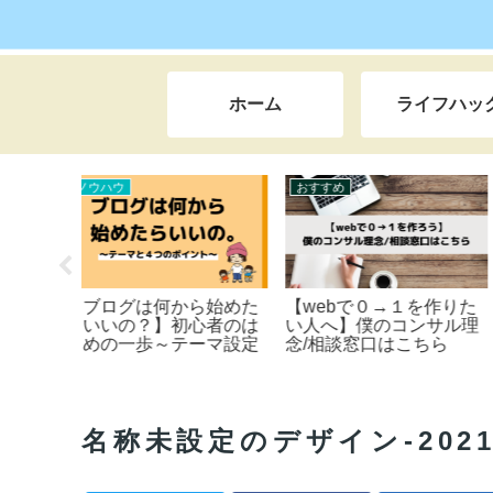
ホーム
ライフハッ
ライフハック
ライフハック
む】超平
【とても恥ずかしい35年
『なぜ』X（旧Twitter
が、
間の告白】友達となじめ
をガチったのか？【本
ブロガ
ず教室の隅で泣いた学生
の理由とは】
人生逆転
時代～仕事で失敗ばかり
で上司からイジメられた
底辺サラリーマン時代ま
でを一挙公開。本当は田
名称未設定のデザイン-2021-1
舎でスローライフをしな
がら日本＆世界一周の旅
をしたい。私が人生を大