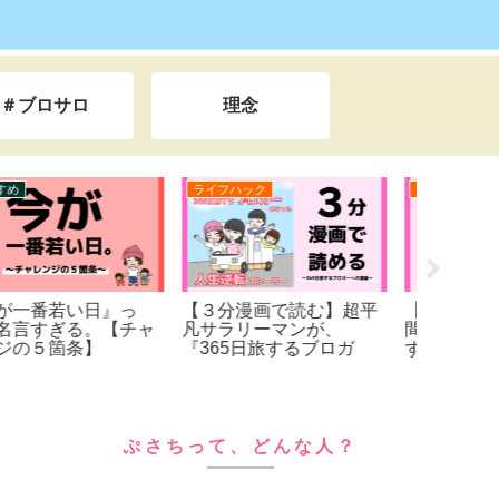
＃ブロサロ
理念
ライフハック
ノウハウ
ノウハウ
ふらっと旅する人生へ。
【豪華３つの動画をプレ
【ブロ
３０代から「幸せ」は始
ゼント！】サルでも月５
らいい
まる。【ぷさちの２ndキ
万円めざせる。～ブログ
じめの
ャリア】
の稼ぎ方を徹底解説～
シート
ぷさちって、どんな人？