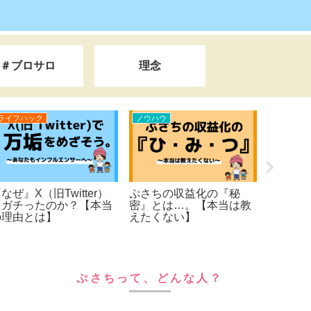
＃ブロサロ
理念
ライフハック
ライフハック
ノウハウ
【３分漫画で読む】超平
ぷさちのプロフィール
【ブロ
凡サラリーマンが、
らいい
『365日旅するブロガ
じめの
ー』になった。人生逆転
シート
ストーリー！！
ぷさちって、どんな人？