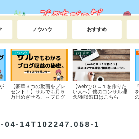
ク
ノウハウ
おすすめ
おすすめ
ライフハック
益
『今が一番若い日』っ
【とても恥ずかしい35年
て、名言すぎる。【チャ
間の告白】友達となじめ
レンジの５箇条】
ず教室の隅で泣いた学生
時代～仕事で失敗ばかり
で上司からイジメられた
底辺サラリーマン時代ま
でを一挙公開。本当は田
-14T102247.058-1
舎でスローライフをしな
がら日本＆世界一周の旅
をしたい。私が人生を大