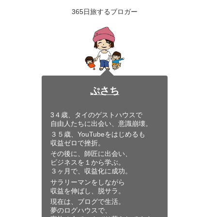
365日旅するブロガー
ぷさち
3４歳、タイのゲストハウスで
自由人たちに出会い、意識崩壊。
３５歳、YouTubeをはじめるも
収益ゼロで挫折。
その後に、師匠に出会い、
ビジネスを１から学ぶ。
３ヶ月で、収益化に成功。
サラリーマンをしながら
収益を伸ばし、脱サラ。
現在は、ブログで生活。
夢のログハウスで、