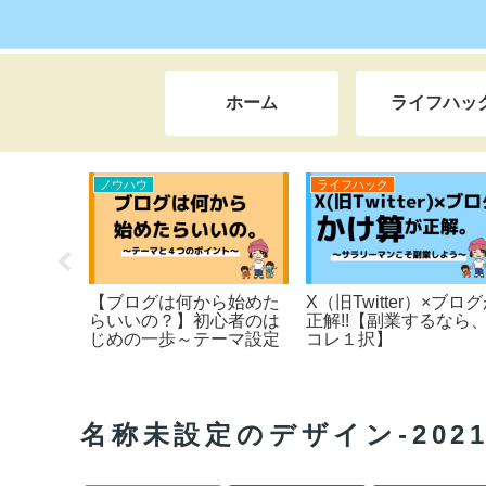
ホーム
ライフハッ
ライフハック
ライフハック
の『秘
ふらっと旅する人生へ。
教え子の実績紹介【収
本当は教
３０代から「幸せ」は始
化の報告】
まる。【ぷさちの２ndキ
ャリア】
名称未設定のデザイン-2021-04