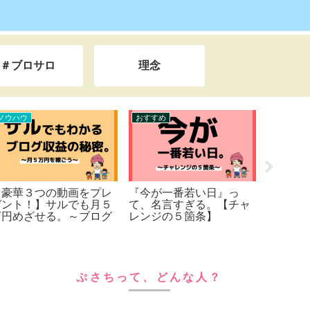
＃ブロサロ
理念
ノウハウ
おすすめ
ライフハ
【豪華３つの動画をプレ
『今が一番若い日』っ
ぷさち
ゼント！】サルでも月５
て、名言すぎる。【チャ
万円めざせる。～ブログ
レンジの５箇条】
の稼ぎ方を徹底解説～
ぷさちって、どんな人？