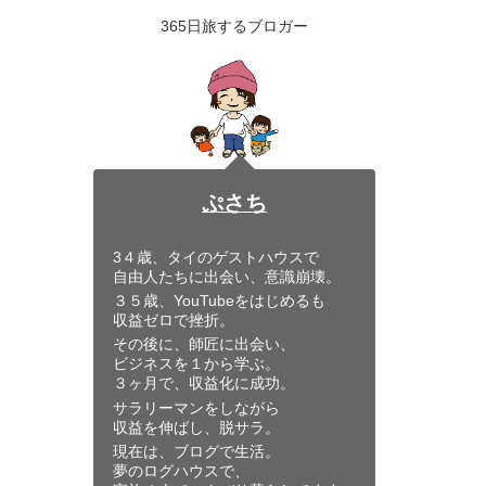
365日旅するブロガー
ぷさち
3４歳、タイのゲストハウスで
自由人たちに出会い、意識崩壊。
３５歳、YouTubeをはじめるも
収益ゼロで挫折。
その後に、師匠に出会い、
ビジネスを１から学ぶ。
３ヶ月で、収益化に成功。
サラリーマンをしながら
収益を伸ばし、脱サラ。
現在は、ブログで生活。
夢のログハウスで、