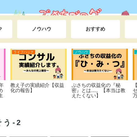
ク
ノウハウ
おすすめ
ライフハック
ノウハウ
年
教え子の実績紹介【収益
ぷさちの収益化の『秘
め
化の報告】
密』とは…。【本当は教
生
えたくない】
り
た
ま
田
う-2
な
旅
大