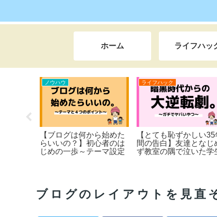
ホーム
ライフハッ
ノウハウ
ライフハック
）×ブログが
【ブログは何から始めた
【とても恥ずかしい35
るなら、
らいいの？】初心者のは
間の告白】友達となじ
じめの一歩～テーマ設定
ず教室の隅で泣いた学
シートのおまけ付き～
時代～仕事で失敗ばか
で上司からイジメられ
底辺サラリーマン時代
でを一挙公開。本当は
ブログのレイアウトを見直そ
舎でスローライフをし
がら日本＆世界一周の
をしたい。私が人生を