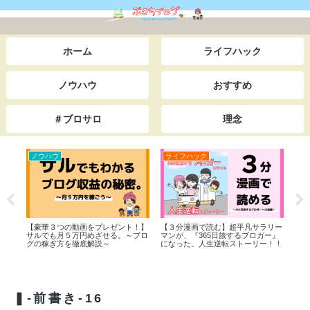
ホーム
ライフハック
ノウハウ
おすすめ
＃ブロサロ
理念
ノウハウ
ライフハック
ラ
った
【豪華３つの動画をプレゼント！】
【３分漫画で読む】超平凡サラリー
教え
サルでも月５万円めざせる。～ブロ
マンが、『365日旅するブロガー』
グの稼ぎ方を徹底解説～
になった。人生逆転ストーリー！！
❚-前書き-16