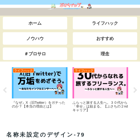
ホーム
ライフハック
ノウハウ
おすすめ
＃ブロサロ
理念
ライフハック
ライフハック
お
…。
『なぜ』X（旧Twitter）をガチった
ふらっと旅する人生へ。３０代から
【w
のか？【本当の理由とは】
「幸せ」は始まる。【ぷさちの２nd
のコ
キャリア】
名称未設定のデザイン-79