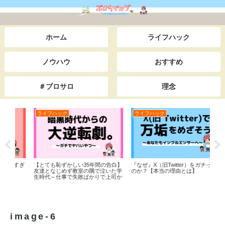
ホーム
ライフハック
ノウハウ
おすすめ
＃ブロサロ
理念
ライフハック
ライフハック
ラ
言すぎ
【とても恥ずかしい35年間の告白】
『なぜ』X（旧Twitter）をガチった
X（
友達となじめず教室の隅で泣いた学
のか？【本当の理由とは】
業
生時代～仕事で失敗ばかりで上司か
らイジメられた底辺サラリーマン時
代までを一挙公開。本当は田舎でス
ローライフをしながら日本＆世界一
周の旅をしたい。私が人生を大逆転
した”あるキッカケ”とは・・。
image-6