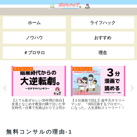
ホーム
ライフハック
ノウハウ
おすすめ
＃ブロサロ
理念
ライフハック
ライフハック
ラ
【とても恥ずかしい35年間の告白】
【３分漫画で読む】超平凡サラリー
『な
友達となじめず教室の隅で泣いた学
マンが、『365日旅するブロガー』
のか
生時代～仕事で失敗ばかりで上司か
になった。人生逆転ストーリー！！
らイジメられた底辺サラリーマン時
代までを一挙公開。本当は田舎でス
ローライフをしながら日本＆世界一
周の旅をしたい。私が人生を大逆転
した”あるキッカケ”とは・・。
無料コンサルの理由-1