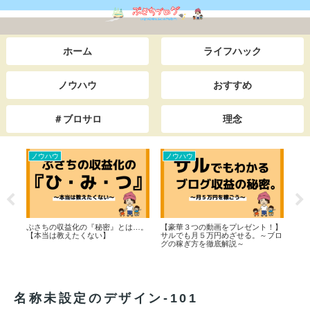
ホーム
ライフハック
ノウハウ
おすすめ
＃ブロサロ
理念
ノウハウ
ノウハウ
ラ
ぷさちの収益化の『秘密』とは…。
【豪華３つの動画をプレゼント！】
ふら
テー
【本当は教えたくない】
サルでも月５万円めざせる。～ブロ
「幸
グの稼ぎ方を徹底解説～
キャ
名称未設定のデザイン-101