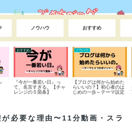
ク
ノウハウ
おすすめ
おすすめ
ノウハウ
『今が一番若い日』っ
【ブログは何から始めた
て、名言すぎる。【チャ
らいいの？】初心者のは
レンジの５箇条】
じめの一歩～テーマ設定
シートのおまけ付き～
が必要な理由〜11分動画・スラ