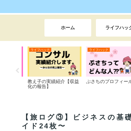
ホーム
ライフハッ
ライフハック
ライフハック
しい35年
教え子の実績紹介【収益
ぷさちのプロフィール
となじめ
化の報告】
いた学生
敗ばかり
メられた
ン時代ま
本当は田
【旅ログ③】ビジネスの基礎
フをしな
一周の旅
イド24枚〜
人生を大