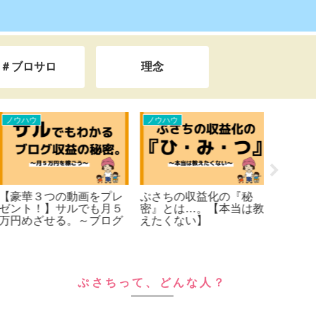
＃ブロサロ
理念
ノウハウ
ノウハウ
ライフハ
【豪華３つの動画をプレ
ぷさちの収益化の『秘
『なぜ』X
ゼント！】サルでも月５
密』とは…。【本当は教
をガチ
万円めざせる。～ブログ
えたくない】
の理由
の稼ぎ方を徹底解説～
ぷさちって、どんな人？