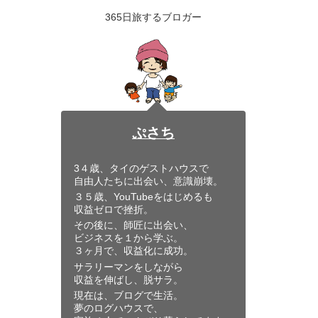
365日旅するブロガー
ぷさち
3４歳、タイのゲストハウスで
自由人たちに出会い、意識崩壊。
３５歳、YouTubeをはじめるも
収益ゼロで挫折。
その後に、師匠に出会い、
ビジネスを１から学ぶ。
３ヶ月で、収益化に成功。
サラリーマンをしながら
収益を伸ばし、脱サラ。
現在は、ブログで生活。
夢のログハウスで、